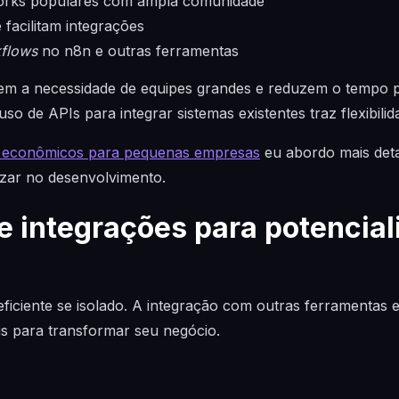
orks populares com ampla comunidade
facilitam integrações
flows
no n8n e outras ferramentas
uem a necessidade de equipes grandes e reduzem o tempo 
so de APIs para integrar sistemas existentes traz flexibilida
as econômicos para pequenas empresas
eu abordo mais deta
izar no desenvolvimento.
 integrações para potencial
 eficiente se isolado. A integração com outras ferramentas
is para transformar seu negócio.