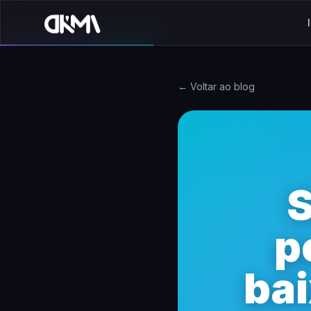
← Voltar ao blog
S
p
bai