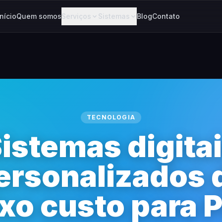
Início
Quem somos
Serviços
Sistemas
Blog
Contato
TECNOLOGIA
istemas digita
ersonalizados 
xo custo para