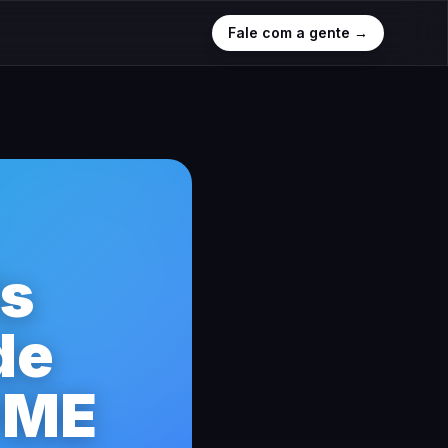
Fale com a gente →
is
de
 PME