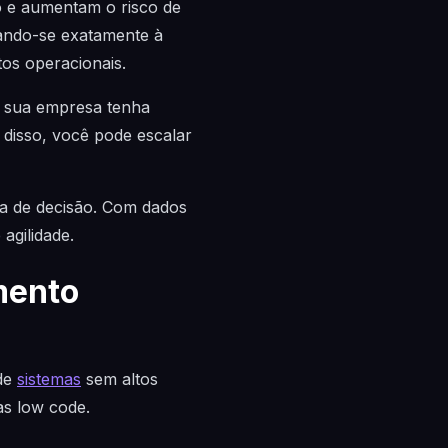
e aumentam o risco de
tando-se exatamente à
tos operacionais.
e sua empresa tenha
disso, você pode escalar
da de decisão. Com dados
agilidade.
mento
 de
sistemas
sem altos
as low code.