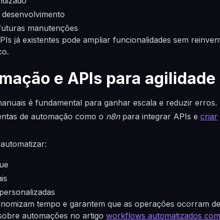
ndizado
 desenvolvimento
 futuras manutenções
APIs já existentes pode ampliar funcionalidades sem reinven
co.
omação e APIs para agilidade
nuais é fundamental para ganhar escala e reduzir erros. 
mentas de automação como o
n8n
para integrar APIs e
criar
automatizar:
que
is
 personalizadas
onomizam tempo e garantem que as operações ocorram de
 sobre automações no artigo
workflows automatizados com