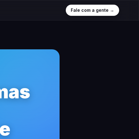
Fale com a gente →
mas
 e