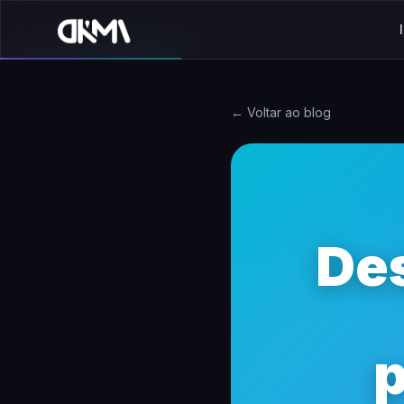
← Voltar ao blog
De
p