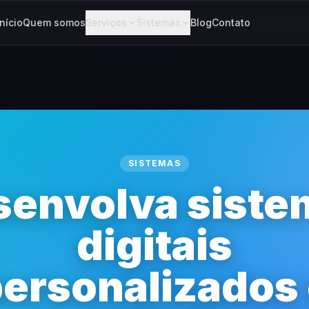
Início
Quem somos
Serviços
Sistemas
Blog
Contato
SISTEMAS
senvolva siste
digitais
ersonalizados