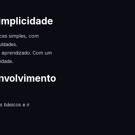
implicidade
faces simples, com
uldades.
de aprendizado. Com um
idade.
nvolvimento
 básicos e ir