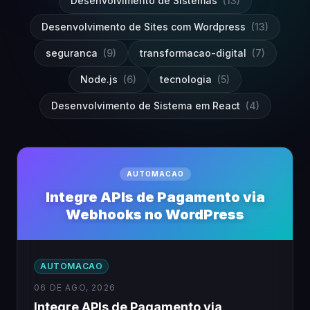
Desenvolvimento de Sistemas
(13)
Desenvolvimento de Sites com Wordpress
(13)
seguranca
(9)
transformacao-digital
(7)
Node.js
(6)
tecnologia
(5)
Desenvolvimento de Sistema em React
(4)
AUTOMACAO
Integre APIs de Pagamento via
Webhooks no WordPress
AUTOMACAO
06 DE AGO, 2026
Integre APIs de Pagamento via