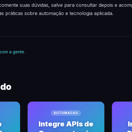
comente suas dúvidas, salve para consultar depois e ac
as práticas sobre automação e tecnologia aplicada.
 com a gente
.
ndo
AUTOMACAO
o
Integre APIs de
I