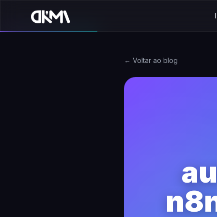
← Voltar ao blog
au
n8n