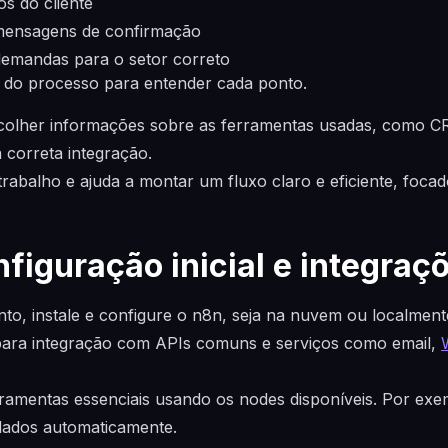
os do cliente
mensagens de confirmação
emandas para o setor correto
 do processo para entender cada ponto.
olher informações sobre as ferramentas usadas, como CR
a correta integração.
retrabalho e ajuda a montar um fluxo claro e eficiente, foca
figuração inicial e integraç
o, instale e configure o n8n, seja na nuvem ou localment
para integração com APIs comuns e serviços como email,
rramentas essenciais usando os nodes disponíveis. Por ex
 dados automaticamente.