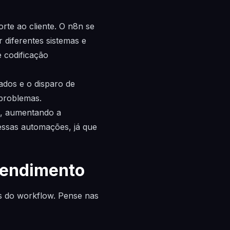
rte ao cliente. O n8n se
 diferentes sistemas e
e codificação
ados e o disparo de
 problemas.
o, aumentando a
essas automações, já que
tendimento
os do workflow. Pense nas