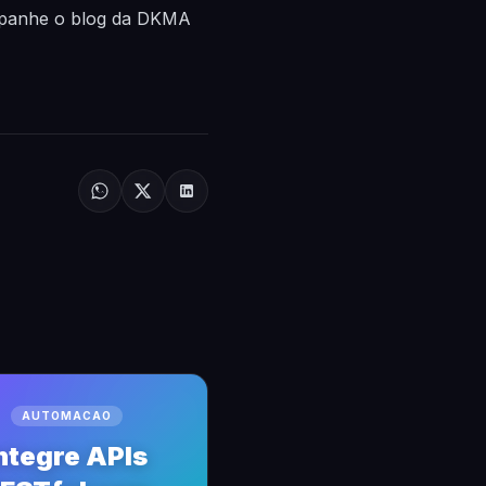
ompanhe o blog da DKMA
AUTOMACAO
ntegre APIs