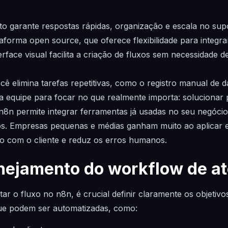
o garante respostas rápidas, organização e escala no supo
aforma open source, que oferece flexibilidade para integrar
erface visual facilita a criação de fluxos sem necessidade d
 elimina tarefas repetitivas, como o registro manual de d
a equipe para focar no que realmente importa: solucionar
n8n permite integrar ferramentas já usadas no seu negóci
tos. Empresas pequenas e médias ganham muito ao aplicar 
o com o cliente e reduz os erros humanos.
anejamento do workflow de a
r o fluxo no n8n, é crucial definir claramente os objetiv
ue podem ser automatizadas, como: