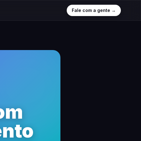
Fale com a gente →
com
ento