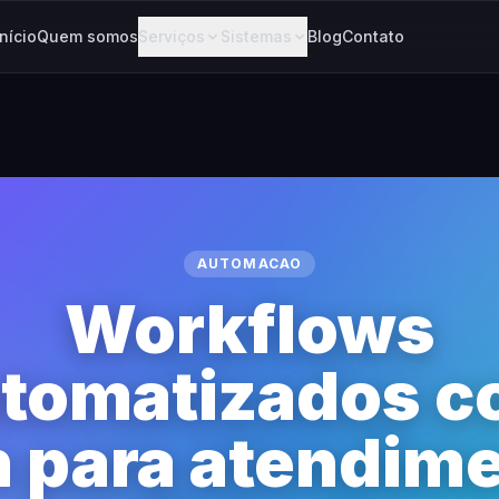
Início
Quem somos
Serviços
Sistemas
Blog
Contato
AUTOMACAO
Workflows
tomatizados 
 para atendim