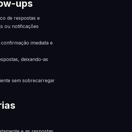
low-ups
ico de respostas e
s ou notificações
 confirmação imediata e
espostas, deixando-as
liente sem sobrecarregar
rias
retamente e as respostas