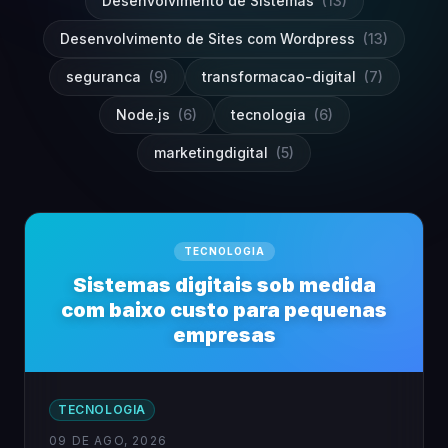
Desenvolvimento de Sistemas
(13)
Desenvolvimento de Sites com Wordpress
(13)
seguranca
(9)
transformacao-digital
(7)
Node.js
(6)
tecnologia
(6)
marketingdigital
(5)
TECNOLOGIA
Sistemas digitais sob medida
com baixo custo para pequenas
empresas
TECNOLOGIA
09 DE AGO, 2026