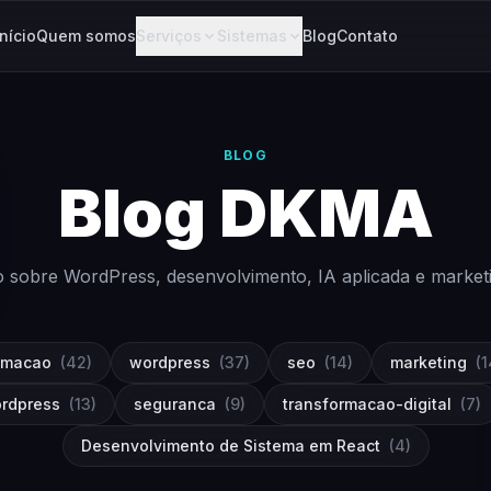
Início
Quem somos
Serviços
Sistemas
Blog
Contato
BLOG
Blog DKMA
 sobre WordPress, desenvolvimento, IA aplicada e marketing
omacao
(42)
wordpress
(37)
seo
(14)
marketing
(1
ordpress
(13)
seguranca
(9)
transformacao-digital
(7)
Desenvolvimento de Sistema em React
(4)