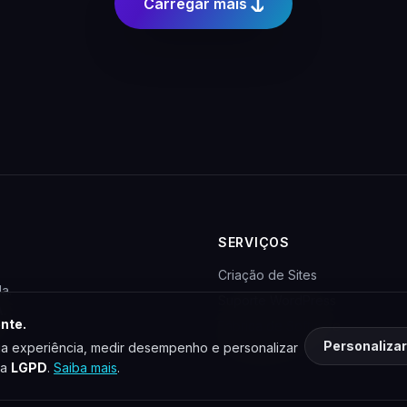
Carregar mais
SERVIÇOS
Criação de Sites
a.
Suporte WordPress
A
.
nte.
Fábrica de Software
Personalizar
a experiência, medir desempenho e personalizar
ados.
Para Agências
 a
LGPD
.
Saiba mais
.