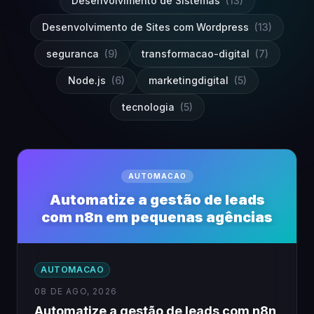
Desenvolvimento de Sistemas
(13)
Desenvolvimento de Sites com Wordpress
(13)
seguranca
(9)
transformacao-digital
(7)
Node.js
(6)
marketingdigital
(5)
tecnologia
(5)
AUTOMACAO
Automatize a gestão de leads
com n8n em pequenas agências
AUTOMACAO
08 DE AGO, 2026
Automatize a gestão de leads com n8n