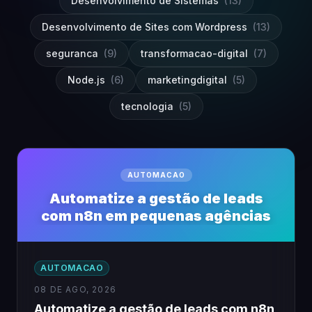
Desenvolvimento de Sistemas
(13)
Desenvolvimento de Sites com Wordpress
(13)
seguranca
(9)
transformacao-digital
(7)
Node.js
(6)
marketingdigital
(5)
tecnologia
(5)
AUTOMACAO
Automatize a gestão de leads
com n8n em pequenas agências
AUTOMACAO
08 DE AGO, 2026
Automatize a gestão de leads com n8n