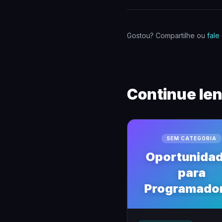
Gostou? Compartilhe ou
fale
Continue le
SEM CATEGORIA
Oportunida
para
Programado
WordPress 
Brasil