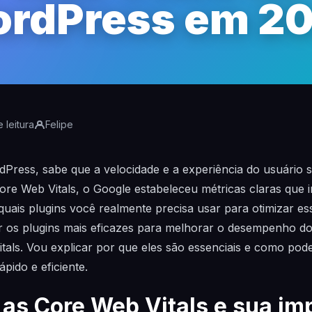
rdPress em 2
 leitura
Felipe
Press, sabe que a velocidade e a experiência do usuário 
Core Web Vitals, o Google estabeleceu métricas claras que 
ais plugins você realmente precisa usar para otimizar es
r os plugins mais eficazes para melhorar o desempenho do
als. Vou explicar por que eles são essenciais e como podem
ápido e eficiente.
as Core Web Vitals e sua im