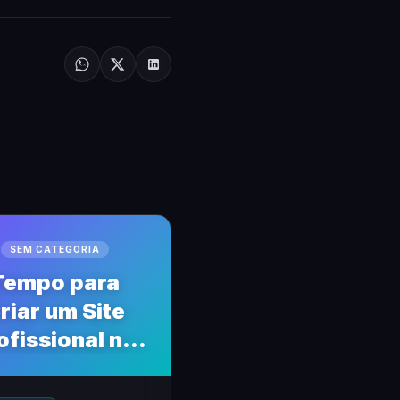
SEM CATEGORIA
Tempo para
riar um Site
ofissional no
WordPress