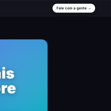
Fale com a gente →
is
ore