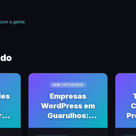
 com a gente
.
ndo
SEM CATEGORIA
des
Empresas
WordPress em
C
res
Guarulhos:
Pr
no
Potencialize Seu
Negócio