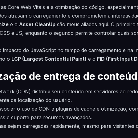
 as Core Web Vitals é a otimização do código, especialment
dos atrasam o carregamento e comprometem a interativida
mize
e o
Asset CleanUp
são meus aliados aqui. O primeiro 
CSS e JS, enquanto o segundo permite controlar quais sc
impacto do JavaScript no tempo de carregamento e na inte
omo o
LCP (Largest Contentful Paint)
e o
FID (First Input 
zação de entrega de conteú
twork (CDN) distribui seu conteúdo em servidores ao red
nte da localização do usuário.
ociar o uso de CDN a plugins de cache e otimização, com
ss e suporte para recursos avançados.
nas sejam carregadas rapidamente, mesmo para visitantes d