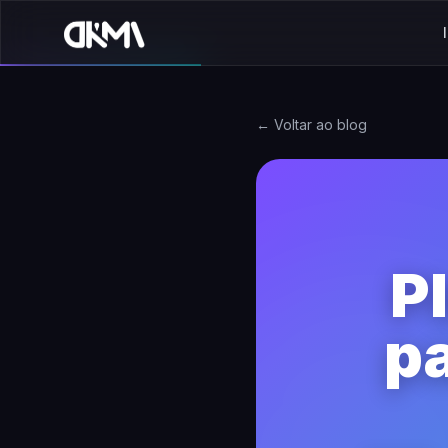
← Voltar ao blog
P
pa