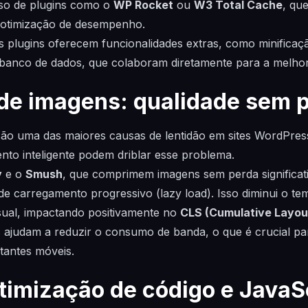
so de plugins como o
WP Rocket
ou
W3 Total Cache
, qu
e otimização de desempenho.
s plugins oferecem funcionalidades extras, como minificaçã
 banco de dados, que colaboram diretamente para a melhor
de imagens: qualidade sem p
são uma das maiores causas de lentidão em sites WordPres
to inteligente podem driblar esse problema.
y
e o
Smush
, que comprimem imagens sem perda significati
e carregamento progressivo (lazy load). Isso diminui o t
isual, impactando positivamente no
CLS (Cumulative Layout
s ajudam a reduzir o consumo de banda, o que é crucial pa
itantes móveis.
otimização de código e JavaS