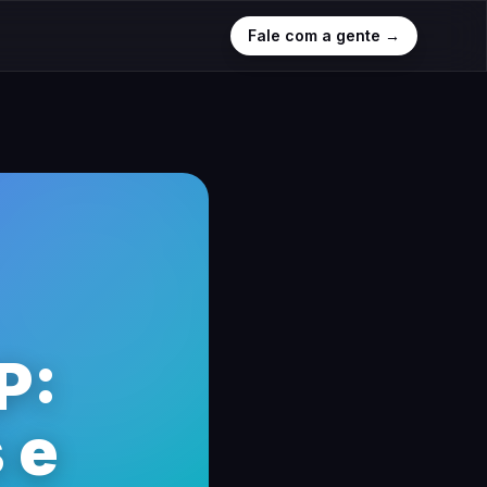
Fale com a gente →
P:
 e