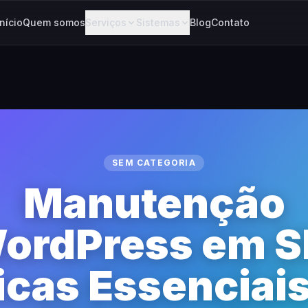
Início
Quem somos
Serviços
Sistemas
Blog
Contato
SEM CATEGORIA
Manutenção
ordPress em S
icas Essenciais