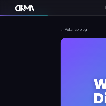
← Voltar ao blog
W
D