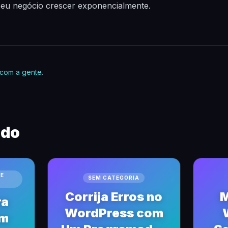
 seu negócio crescer exponencialmente.
 com a gente
.
ndo
DE
SEM CATEGORIA
Corrija Erros no
M
ra
WordPress com
em