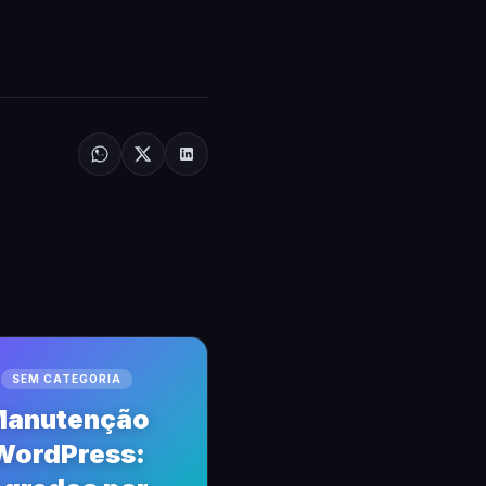
SEM CATEGORIA
anutenção
WordPress: