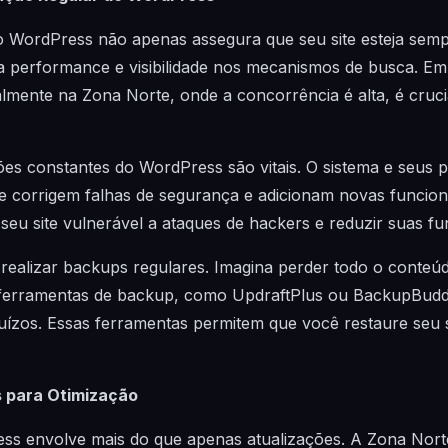
 WordPress não apenas assegura que seu site esteja sempr
performance e visibilidade nos mecanismos de busca. Em
mente na Zona Norte, onde a concorrência é alta, é crucial
ões constantes do WordPress são vitais. O sistema e seus 
 corrigem falhas de segurança e adicionam novas funciona
seu site vulnerável a ataques de hackers e reduzir suas fu
 realizar backups regulares. Imagina perder todo o conteú
ar ferramentas de backup, como UpdraftPlus ou BackupBudd
uízos. Essas ferramentas permitem que você restaure seu 
 para Otimização
ress envolve mais do que apenas atualizações. A Zona Nor