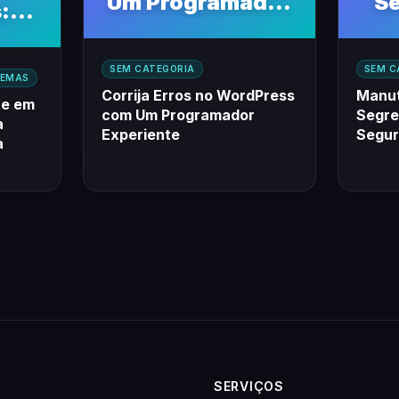
Um Programador
Se
:
Experiente
um 
omo
ssa
SEM CATEGORIA
SEM C
TEMAS
de
Corrija Erros no WordPress
Manut
te em
com Um Programador
Segre
a
Experiente
Segur
a
SERVIÇOS