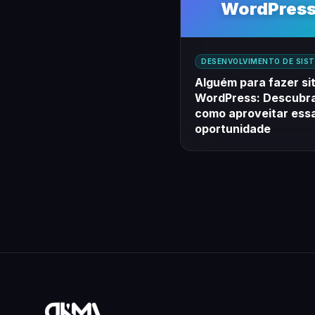
WordPress
Descubra c
aproveitar e
DESENVOLVIMENTO DE SIS
oportunida
Alguém para fazer si
WordPress: Descubr
como aproveitar ess
oportunidade