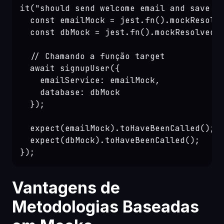
it("should send welcome email and save us
  const emailMock = jest.fn().mockResolve
  const dbMock = jest.fn().mockResolvedVa
  // Chamando a função target

  await signupUser({

    emailService: emailMock,

    database: dbMock

  });

  expect(emailMock).toHaveBeenCalled();

  expect(dbMock).toHaveBeenCalled();

Vantagens de
Metodologias Baseadas