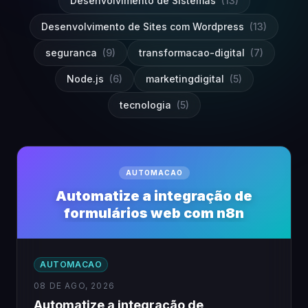
Desenvolvimento de Sistemas
(13)
Desenvolvimento de Sites com Wordpress
(13)
seguranca
(9)
transformacao-digital
(7)
Node.js
(6)
marketingdigital
(5)
tecnologia
(5)
AUTOMACAO
Automatize a integração de
formulários web com n8n
AUTOMACAO
08 DE AGO, 2026
Automatize a integração de