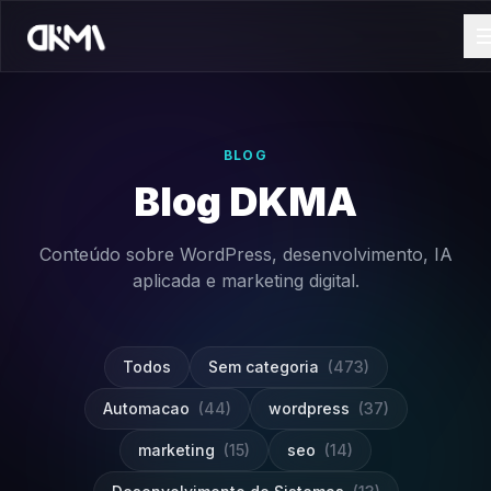
BLOG
Blog DKMA
Conteúdo sobre WordPress, desenvolvimento, IA
aplicada e marketing digital.
Todos
Sem categoria
(473)
Automacao
(44)
wordpress
(37)
marketing
(15)
seo
(14)