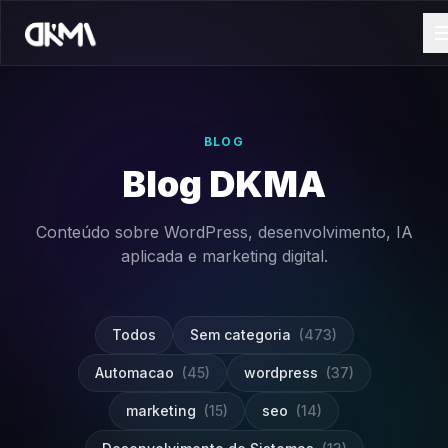
BLOG
Blog DKMA
Conteúdo sobre WordPress, desenvolvimento, IA
aplicada e marketing digital.
Todos
Sem categoria
(473)
Automacao
(45)
wordpress
(37)
marketing
(15)
seo
(14)