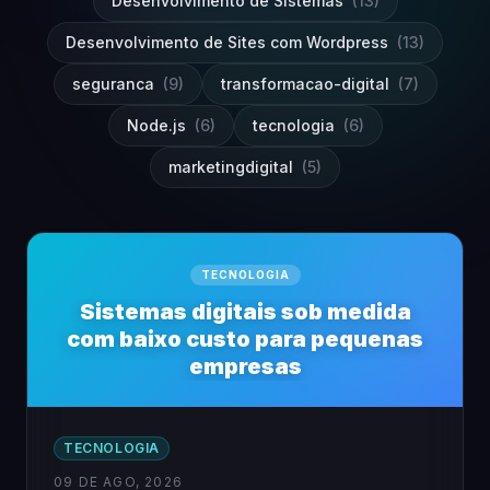
Desenvolvimento de Sistemas
(13)
Desenvolvimento de Sites com Wordpress
(13)
seguranca
(9)
transformacao-digital
(7)
Node.js
(6)
tecnologia
(6)
marketingdigital
(5)
TECNOLOGIA
Sistemas digitais sob medida
com baixo custo para pequenas
empresas
TECNOLOGIA
09 DE AGO, 2026