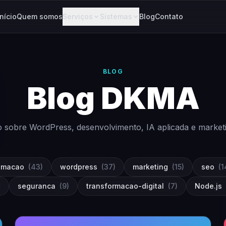
Início
Quem somos
Serviços
Sistemas
Blog
Contato
BLOG
Blog DKMA
 sobre WordPress, desenvolvimento, IA aplicada e marketing
omacao
(43)
wordpress
(37)
marketing
(15)
seo
(1
)
seguranca
(9)
transformacao-digital
(7)
Node.js