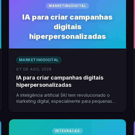
MARKETINGDIGITAL
IA para criar campanhas
digitais
hiperpersonalizadas
MARKETINGDIGITAL
07 DE AGO, 2026
IA para criar campanhas digitais
hiperpersonalizadas
A inteligência artificial (IA) tem revolucionado o
marketing digital, especialmente para pequenas
empresas que buscam alcançar seu público…
INTEGRACAO