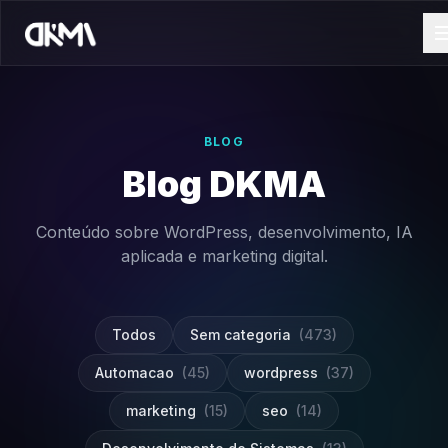
BLOG
Blog DKMA
Conteúdo sobre WordPress, desenvolvimento, IA
aplicada e marketing digital.
Todos
Sem categoria
(473)
Automacao
(45)
wordpress
(37)
marketing
(15)
seo
(14)