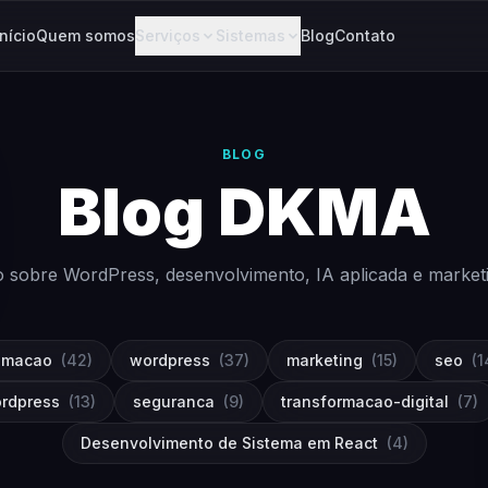
Início
Quem somos
Serviços
Sistemas
Blog
Contato
BLOG
Blog DKMA
 sobre WordPress, desenvolvimento, IA aplicada e marketing
omacao
(42)
wordpress
(37)
marketing
(15)
seo
(1
ordpress
(13)
seguranca
(9)
transformacao-digital
(7)
Desenvolvimento de Sistema em React
(4)