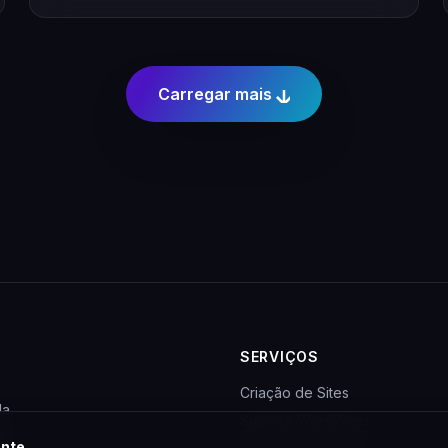
Carregar mais
SERVIÇOS
Criação de Sites
a.
Suporte WordPress
A
.
nte.