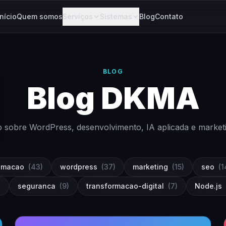
Início
Quem somos
Serviços
Sistemas
Blog
Contato
BLOG
Blog DKMA
 sobre WordPress, desenvolvimento, IA aplicada e marketing
omacao
(43)
wordpress
(37)
marketing
(15)
seo
(1
)
seguranca
(9)
transformacao-digital
(7)
Node.js