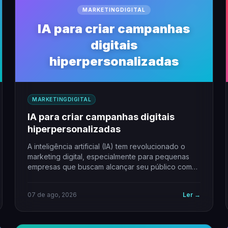
MARKETINGDIGITAL
IA para criar campanhas
digitais
hiperpersonalizadas
MARKETINGDIGITAL
IA para criar campanhas digitais
hiperpersonalizadas
A inteligência artificial (IA) tem revolucionado o
marketing digital, especialmente para pequenas
empresas que buscam alcançar seu público com
precisão e eficiência.…
07 de ago, 2026
Ler →